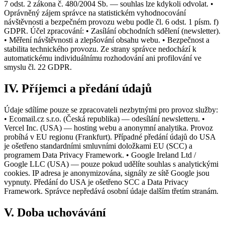
7 odst. 2 zákona č. 480/2004 Sb. — souhlas lze kdykoli odvolat. •
Oprávněný zájem správce na statistickém vyhodnocování
návštěvnosti a bezpečném provozu webu podle čl. 6 odst. 1 písm. f)
GDPR. Účel zpracování: • Zasílání obchodních sdělení (newsletter).
• Měření návštěvnosti a zlepšování obsahu webu. • Bezpečnost a
stabilita technického provozu. Ze strany správce nedochází k
automatickému individuálnímu rozhodování ani profilování ve
smyslu čl. 22 GDPR.
IV. Příjemci a předání údajů
Údaje sdílíme pouze se zpracovateli nezbytnými pro provoz služby:
• Ecomail.cz s.r.o. (Česká republika) — odesílání newsletteru. •
Vercel Inc. (USA) — hosting webu a anonymní analytika. Provoz
probíhá v EU regionu (Frankfurt). Případné předání údajů do USA
je ošetřeno standardními smluvními doložkami EU (SCC) a
programem Data Privacy Framework. • Google Ireland Ltd /
Google LLC (USA) — pouze pokud udělíte souhlas s analytickými
cookies. IP adresa je anonymizována, signály ze sítě Google jsou
vypnuty. Předání do USA je ošetřeno SCC a Data Privacy
Framework. Správce nepředává osobní údaje dalším třetím stranám.
V. Doba uchovávání