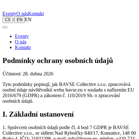
Eventy
O nás
Kontakt
/
EN
CS
EN
Eventy
O nás
Kontakt
Podmínky ochrany osobních údajů
Účinnost: 28. dubna 2026
Tyto podmínky popisují, jak BAVSE Collective s.r.o. zpracovává
osobní údaje návštěvníků webu bavse.eu v souladu s nařízením EU
2016/679 (GDPR) a zákonem č. 110/2019 Sb. o zpracování
osobních údajů.
I. Základní ustanovení
1. Správcem osobních údajů podle čl. 4 bod 7 GDPR je BAVSE
Collective s.r.o., se sídlem Nad Rybníčky 840/17, Kunratice, 148 00
Praha 4, IČO: 21932298, e-mail: info@bavse.eu, telefon: +420 723