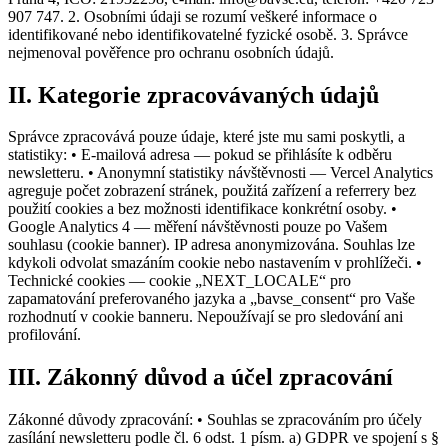
907 747. 2. Osobními údaji se rozumí veškeré informace o
identifikované nebo identifikovatelné fyzické osobě. 3. Správce
nejmenoval pověřence pro ochranu osobních údajů.
II. Kategorie zpracovávaných údajů
Správce zpracovává pouze údaje, které jste mu sami poskytli, a
statistiky: • E-mailová adresa — pokud se přihlásíte k odběru
newsletteru. • Anonymní statistiky návštěvnosti — Vercel Analytics
agreguje počet zobrazení stránek, použitá zařízení a referrery bez
použití cookies a bez možnosti identifikace konkrétní osoby. •
Google Analytics 4 — měření návštěvnosti pouze po Vašem
souhlasu (cookie banner). IP adresa anonymizována. Souhlas lze
kdykoli odvolat smazáním cookie nebo nastavením v prohlížeči. •
Technické cookies — cookie „NEXT_LOCALE“ pro
zapamatování preferovaného jazyka a „bavse_consent“ pro Vaše
rozhodnutí v cookie banneru. Nepoužívají se pro sledování ani
profilování.
III. Zákonný důvod a účel zpracování
Zákonné důvody zpracování: • Souhlas se zpracováním pro účely
zasílání newsletteru podle čl. 6 odst. 1 písm. a) GDPR ve spojení s §