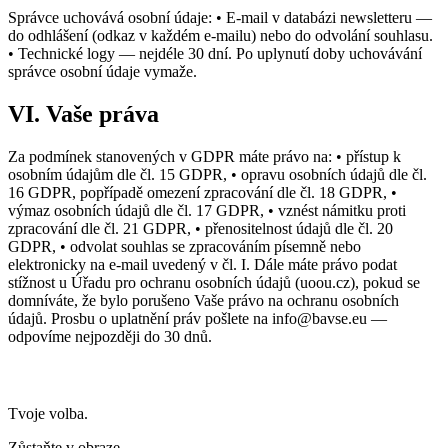
Správce uchovává osobní údaje: • E-mail v databázi newsletteru —
do odhlášení (odkaz v každém e-mailu) nebo do odvolání souhlasu.
• Technické logy — nejdéle 30 dní. Po uplynutí doby uchovávání
správce osobní údaje vymaže.
VI. Vaše práva
Za podmínek stanovených v GDPR máte právo na: • přístup k
osobním údajům dle čl. 15 GDPR, • opravu osobních údajů dle čl.
16 GDPR, popřípadě omezení zpracování dle čl. 18 GDPR, •
výmaz osobních údajů dle čl. 17 GDPR, • vznést námitku proti
zpracování dle čl. 21 GDPR, • přenositelnost údajů dle čl. 20
GDPR, • odvolat souhlas se zpracováním písemně nebo
elektronicky na e-mail uvedený v čl. I. Dále máte právo podat
stížnost u Úřadu pro ochranu osobních údajů (uoou.cz), pokud se
domníváte, že bylo porušeno Vaše právo na ochranu osobních
údajů. Prosbu o uplatnění práv pošlete na info@bavse.eu —
odpovíme nejpozději do 30 dnů.
Tvoje volba.
Zůstaňte v obraze